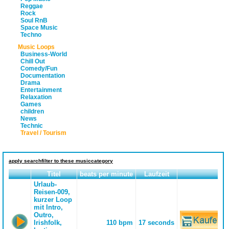
Reggae
Rock
Soul RnB
Space Music
Techno
Music Loops
Business-World
Chill Out
Comedy/Fun
Documentation
Drama
Entertainment
Relaxation
Games
children
News
Technic
Travel / Tourism
apply searchfilter to these musiccategory
Titel
beats per minute
Laufzeit
Urlaub-
Reisen-009,
kurzer Loop
mit Intro,
Outro,
Irishfolk,
110 bpm
17 seconds