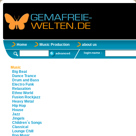
Home
Music Production
about us
login-name :
advanced
Music
Big Beat
Dance Trance
Drum and Bass
Electro Funk
Relaxation
Ethno World
Fusion Rockjazz
Heavy Metal
Hip Hop
House
Jazz
Jingels
Children´s Songs
Classical
Lounge Chill
Pop Music