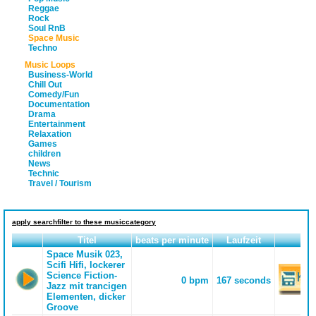
Reggae
Rock
Soul RnB
Space Music
Techno
Music Loops
Business-World
Chill Out
Comedy/Fun
Documentation
Drama
Entertainment
Relaxation
Games
children
News
Technic
Travel / Tourism
apply searchfilter to these musiccategory
Titel
beats per minute
Laufzeit
Space Musik 023,
Scifi Hifi, lockerer
Science Fiction-
0 bpm
167 seconds
Jazz mit trancigen
Elementen, dicker
Groove