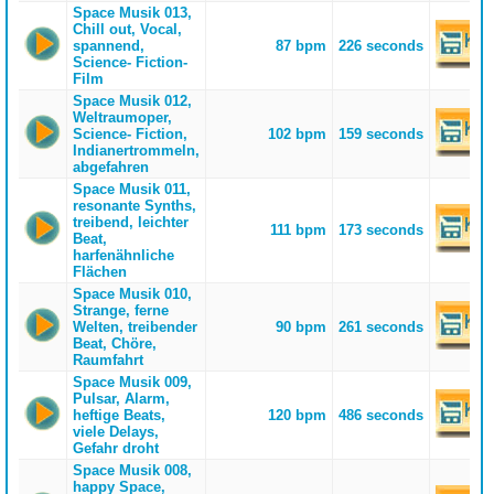
Space Musik 013,
Chill out, Vocal,
spannend,
87 bpm
226 seconds
Science- Fiction-
Film
Space Musik 012,
Weltraumoper,
Science- Fiction,
102 bpm
159 seconds
Indianertrommeln,
abgefahren
Space Musik 011,
resonante Synths,
treibend, leichter
111 bpm
173 seconds
Beat,
harfenähnliche
Flächen
Space Musik 010,
Strange, ferne
Welten, treibender
90 bpm
261 seconds
Beat, Chöre,
Raumfahrt
Space Musik 009,
Pulsar, Alarm,
heftige Beats,
120 bpm
486 seconds
viele Delays,
Gefahr droht
Space Musik 008,
happy Space,