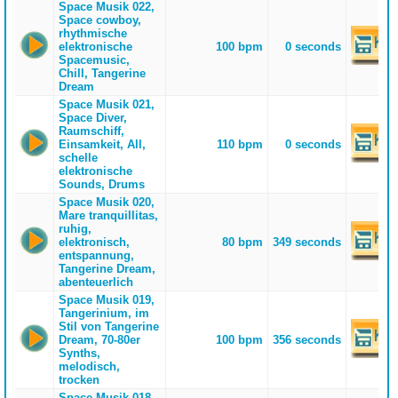
Space Musik 022,
Space cowboy,
rhythmische
elektronische
100 bpm
0 seconds
Spacemusic,
Chill, Tangerine
Dream
Space Musik 021,
Space Diver,
Raumschiff,
Einsamkeit, All,
110 bpm
0 seconds
schelle
elektronische
Sounds, Drums
Space Musik 020,
Mare tranquillitas,
ruhig,
elektronisch,
80 bpm
349 seconds
entspannung,
Tangerine Dream,
abenteuerlich
Space Musik 019,
Tangerinium, im
Stil von Tangerine
Dream, 70-80er
100 bpm
356 seconds
Synths,
melodisch,
trocken
Space Musik 018,