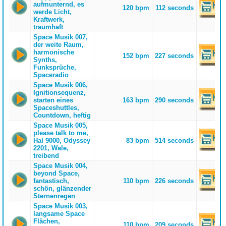
aufmunternd, es
120 bpm
112 seconds
werde Licht,
Kraftwerk,
traumhaft
Space Musik 007,
der weite Raum,
harmonische
152 bpm
227 seconds
Synths,
Funksprüche,
Spaceradio
Space Musik 006,
Ignitionsequenz,
starten eines
163 bpm
290 seconds
Spaceshuttles,
Countdown, heftig
Space Musik 005,
please talk to me,
Hal 9000, Odyssey
83 bpm
514 seconds
2201, Wale,
treibend
Space Musik 004,
beyond Space,
fantastisch,
110 bpm
226 seconds
schön, glänzender
Sternenregen
Space Musik 003,
langsame Space
Flächen,
110 bpm
209 seconds