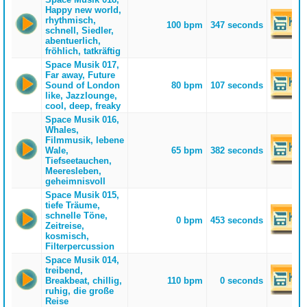
Happy new world,
rhythmisch,
100 bpm
347 seconds
schnell, Siedler,
abentuerlich,
fröhlich, tatkräftig
Space Musik 017,
Far away, Future
Sound of London
80 bpm
107 seconds
like, Jazzlounge,
cool, deep, freaky
Space Musik 016,
Whales,
Filmmusik, lebene
Wale,
65 bpm
382 seconds
Tiefseetauchen,
Meeresleben,
geheimnisvoll
Space Musik 015,
tiefe Träume,
schnelle Töne,
0 bpm
453 seconds
Zeitreise,
kosmisch,
Filterpercussion
Space Musik 014,
treibend,
Breakbeat, chillig,
110 bpm
0 seconds
ruhig, die große
Reise