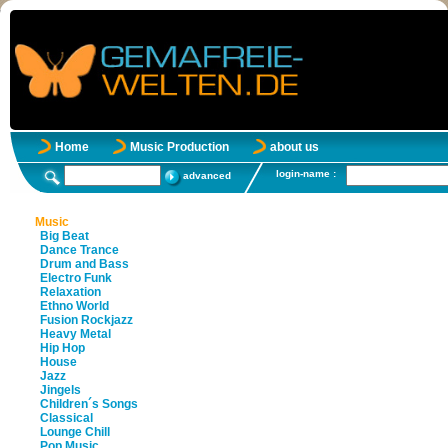
Home
Music Production
about us
login-name :
advanced
Music
Big Beat
Dance Trance
Drum and Bass
Electro Funk
Relaxation
Ethno World
Fusion Rockjazz
Heavy Metal
Hip Hop
House
Jazz
Jingels
Children´s Songs
Classical
Lounge Chill
Pop Music