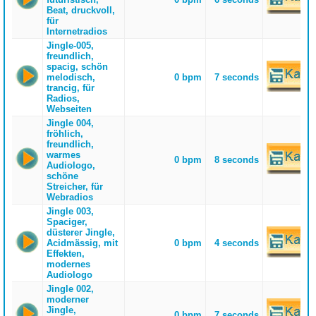
Beat, druckvoll,
für
Internetradios
Jingle-005,
freundlich,
spacig, schön
melodisch,
0 bpm
7 seconds
trancig, für
Radios,
Webseiten
Jingle 004,
fröhlich,
freundlich,
warmes
0 bpm
8 seconds
Audiologo,
schöne
Streicher, für
Webradios
Jingle 003,
Spaciger,
düsterer Jingle,
Acidmässig, mit
0 bpm
4 seconds
Effekten,
modernes
Audiologo
Jingle 002,
moderner
Jingle,
0 bpm
7 seconds