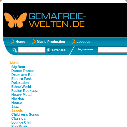
Home
Music Production
about us
login-name :
advanced
Music
Big Beat
Dance Trance
Drum and Bass
Electro Funk
Relaxation
Ethno World
Fusion Rockjazz
Heavy Metal
Hip Hop
House
Jazz
Jingels
Children´s Songs
Classical
Lounge Chill
Pop Music