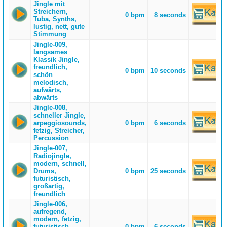
Jingle mit
Streichern,
0 bpm
8 seconds
Tuba, Synths,
lustig, nett, gute
Stimmung
Jingle-009,
langsames
Klassik Jingle,
freundlich,
0 bpm
10 seconds
schön
melodisch,
aufwärts,
abwärts
Jingle-008,
schneller Jingle,
arpeggiosounds,
0 bpm
6 seconds
fetzig, Streicher,
Percussion
Jingle-007,
Radiojingle,
modern, schnell,
Drums,
0 bpm
25 seconds
futuristisch,
großartig,
freundlich
Jingle-006,
aufregend,
modern, fetzig,
futuristisch,
0 bpm
6 seconds