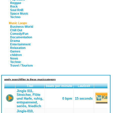
Reggae
Rock
Soul RnB
Space Music
Techno
Music Loops
Business-World
Chill Out
Comedy/Fun
Documentation
Drama
Entertainment
Relaxation
Games
children
News
Technic
Travel / Tourism
apply searchfilter to these musiccategory
Titel
beats per minute
Laufzeit
Jingle 011,
Streicher, Flöte
und Harfe, ruhig,
0 bpm
15 seconds
entspannend,
seriös, friedlich
Jingle-010,